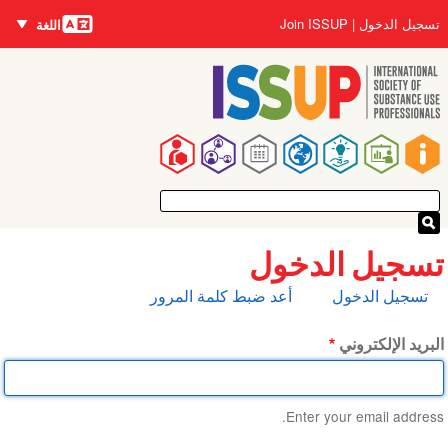
اللغات
تجاوز
User
تسجيل الدخول
Join ISSUP
اللغة
إلى
account
المحتوى
menu
الرئيسي
Main
navigation
تسجيل الدخول
التبويبات
تسجيل الدخول
أعد ضبط كلمة المرور
الأساسية
البريد الإلكتروني
Enter your email address.