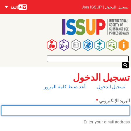
اللغات
تجاوز
User
تسجيل الدخول
Join ISSUP
اللغة
إلى
account
المحتوى
menu
الرئيسي
Main
navigation
تسجيل الدخول
التبويبات
تسجيل الدخول
أعد ضبط كلمة المرور
الأساسية
البريد الإلكتروني
Enter your email address.