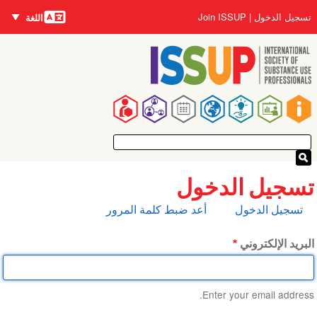
اللغات
تجاوز
User
تسجيل الدخول
Join ISSUP
اللغة
إلى
account
المحتوى
menu
الرئيسي
Main
navigation
تسجيل الدخول
التبويبات
تسجيل الدخول
أعد ضبط كلمة المرور
الأساسية
البريد الإلكتروني
Enter your email address.