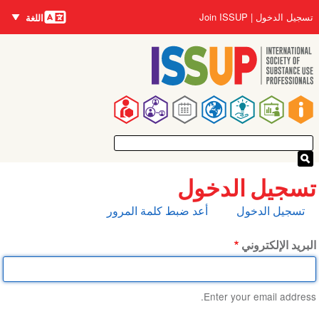
اللغات
تجاوز
User
تسجيل الدخول
Join ISSUP
اللغة
إلى
account
المحتوى
menu
الرئيسي
Main
navigation
تسجيل الدخول
التبويبات
تسجيل الدخول
أعد ضبط كلمة المرور
الأساسية
البريد الإلكتروني
Enter your email address.