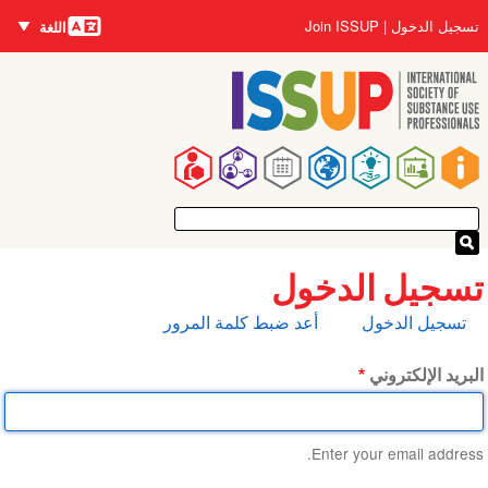
اللغات
تجاوز
User
تسجيل الدخول
Join ISSUP
اللغة
إلى
account
المحتوى
menu
الرئيسي
Main
navigation
تسجيل الدخول
التبويبات
تسجيل الدخول
أعد ضبط كلمة المرور
الأساسية
البريد الإلكتروني
Enter your email address.