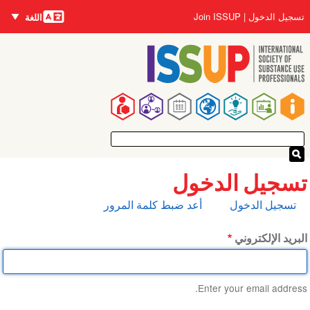
اللغات
تجاوز
User
تسجيل الدخول
Join ISSUP
اللغة
إلى
account
المحتوى
menu
الرئيسي
Main
navigation
تسجيل الدخول
التبويبات
تسجيل الدخول
أعد ضبط كلمة المرور
الأساسية
البريد الإلكتروني
Enter your email address.