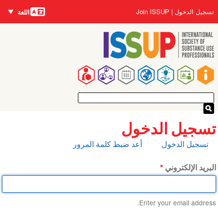
اللغات
تجاوز
User
تسجيل الدخول
Join ISSUP
اللغة
إلى
account
المحتوى
menu
الرئيسي
Main
navigation
تسجيل الدخول
التبويبات
تسجيل الدخول
أعد ضبط كلمة المرور
الأساسية
البريد الإلكتروني
Enter your email address.