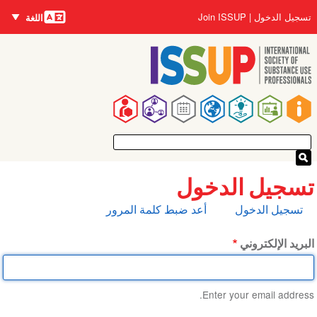
اللغات
تجاوز
User
تسجيل الدخول
Join ISSUP
اللغة
إلى
account
المحتوى
menu
الرئيسي
Main
navigation
تسجيل الدخول
التبويبات
تسجيل الدخول
أعد ضبط كلمة المرور
الأساسية
البريد الإلكتروني
Enter your email address.