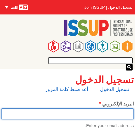
اللغات
تجاوز
User
تسجيل الدخول
Join ISSUP
اللغة
إلى
account
المحتوى
menu
الرئيسي
Main
navigation
تسجيل الدخول
التبويبات
تسجيل الدخول
أعد ضبط كلمة المرور
الأساسية
البريد الإلكتروني
Enter your email address.