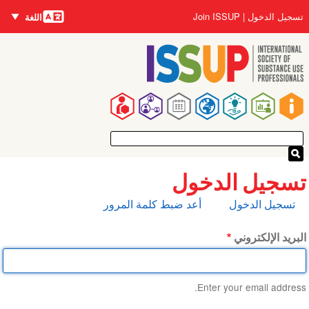
اللغات
تجاوز
User
تسجيل الدخول
Join ISSUP
اللغة
إلى
account
المحتوى
menu
الرئيسي
Main
navigation
تسجيل الدخول
التبويبات
تسجيل الدخول
أعد ضبط كلمة المرور
الأساسية
البريد الإلكتروني
Enter your email address.