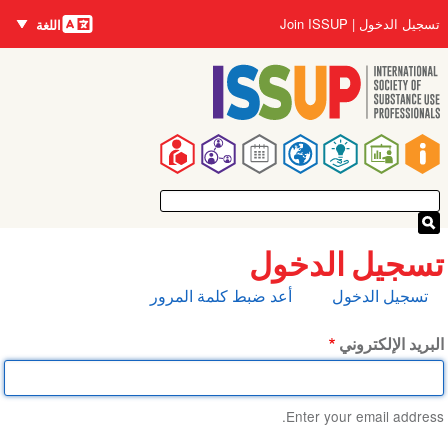
اللغات
تجاوز
User
تسجيل الدخول
Join ISSUP
اللغة
إلى
account
المحتوى
menu
الرئيسي
Main
navigation
تسجيل الدخول
التبويبات
تسجيل الدخول
أعد ضبط كلمة المرور
الأساسية
البريد الإلكتروني
Enter your email address.