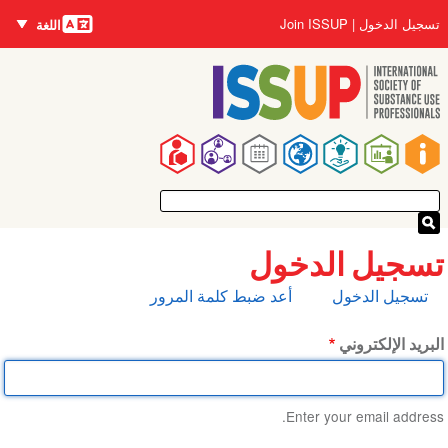
اللغات
تجاوز
User
تسجيل الدخول
Join ISSUP
اللغة
إلى
account
المحتوى
menu
الرئيسي
Main
navigation
تسجيل الدخول
التبويبات
تسجيل الدخول
أعد ضبط كلمة المرور
الأساسية
البريد الإلكتروني
Enter your email address.