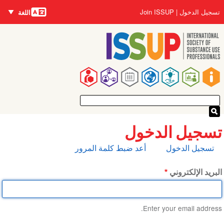
اللغات
تجاوز
User
تسجيل الدخول
Join ISSUP
اللغة
إلى
account
المحتوى
menu
الرئيسي
Main
navigation
تسجيل الدخول
التبويبات
تسجيل الدخول
أعد ضبط كلمة المرور
الأساسية
البريد الإلكتروني
Enter your email address.