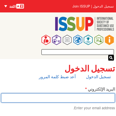
اللغات
تجاوز
User
تسجيل الدخول
Join ISSUP
اللغة
إلى
account
المحتوى
menu
الرئيسي
Main
navigation
تسجيل الدخول
التبويبات
تسجيل الدخول
أعد ضبط كلمة المرور
الأساسية
البريد الإلكتروني
Enter your email address.