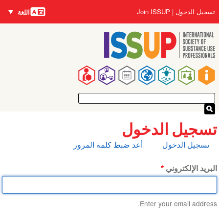
اللغات
تجاوز
User
تسجيل الدخول
Join ISSUP
اللغة
إلى
account
المحتوى
menu
الرئيسي
Main
navigation
تسجيل الدخول
التبويبات
تسجيل الدخول
أعد ضبط كلمة المرور
الأساسية
البريد الإلكتروني
Enter your email address.