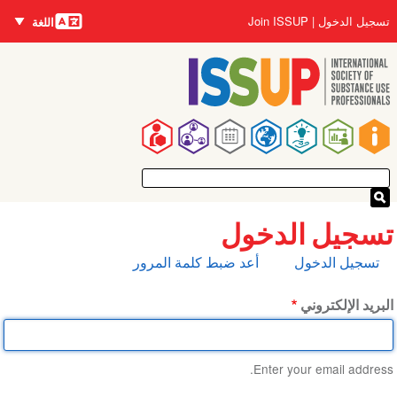
اللغات
تجاوز
User
تسجيل الدخول
Join ISSUP
اللغة
إلى
account
المحتوى
menu
الرئيسي
Main
navigation
تسجيل الدخول
التبويبات
تسجيل الدخول
أعد ضبط كلمة المرور
الأساسية
البريد الإلكتروني
Enter your email address.