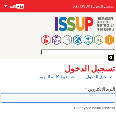
اللغات
تجاوز
User
تسجيل الدخول
Join ISSUP
اللغة
إلى
account
المحتوى
menu
الرئيسي
Main
navigation
تسجيل الدخول
التبويبات
تسجيل الدخول
أعد ضبط كلمة المرور
الأساسية
البريد الإلكتروني
Enter your email address.