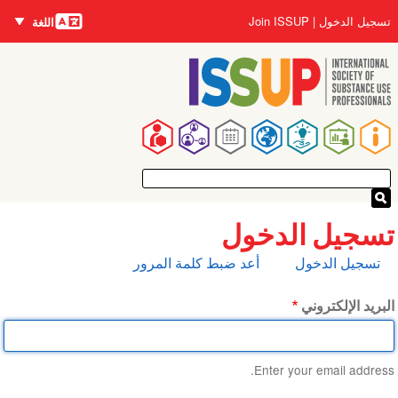
اللغات
تجاوز
User
تسجيل الدخول
Join ISSUP
اللغة
إلى
account
المحتوى
menu
الرئيسي
Main
navigation
تسجيل الدخول
التبويبات
تسجيل الدخول
أعد ضبط كلمة المرور
الأساسية
البريد الإلكتروني
Enter your email address.