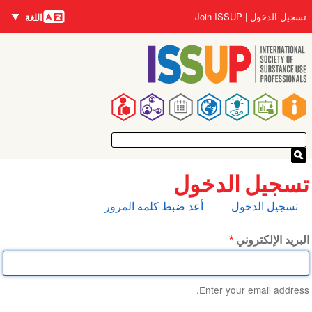
اللغات
تجاوز
User
تسجيل الدخول
Join ISSUP
اللغة
إلى
account
المحتوى
menu
الرئيسي
Main
navigation
تسجيل الدخول
التبويبات
تسجيل الدخول
أعد ضبط كلمة المرور
الأساسية
البريد الإلكتروني
Enter your email address.