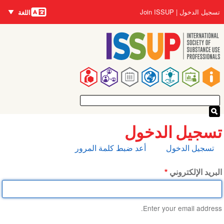
اللغات
تجاوز
User
تسجيل الدخول
Join ISSUP
اللغة
إلى
account
المحتوى
menu
الرئيسي
Main
navigation
تسجيل الدخول
التبويبات
تسجيل الدخول
أعد ضبط كلمة المرور
الأساسية
البريد الإلكتروني
Enter your email address.