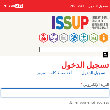
اللغات
تجاوز
User
تسجيل الدخول
Join ISSUP
اللغة
إلى
account
المحتوى
menu
الرئيسي
Main
navigation
تسجيل الدخول
التبويبات
تسجيل الدخول
أعد ضبط كلمة المرور
الأساسية
البريد الإلكتروني
Enter your email address.