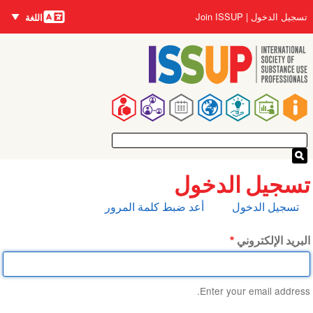
اللغات
تجاوز
User
تسجيل الدخول
Join ISSUP
اللغة
إلى
account
المحتوى
menu
الرئيسي
Main
navigation
تسجيل الدخول
التبويبات
تسجيل الدخول
أعد ضبط كلمة المرور
الأساسية
البريد الإلكتروني
Enter your email address.