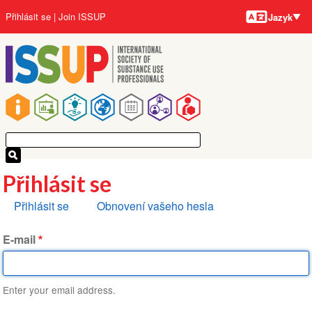
Jazyky
Přejít
User
Přihlásit se
Join ISSUP
Jazyk
k
account
hlavnímu
menu
obsahu
Main
navigation
Přihlásit se
Hlavní
Přihlásit se
Obnovení vašeho hesla
záložky
E-mail
Enter your email address.