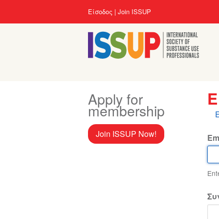
Παράκαμψη
User
Είσοδος
Join ISSUP
προς
account
το
menu
κυρίως
περιεχόμενο
Apply for
Ε
membership
Π
κ
Join ISSUP Now!
Em
Ent
Συ