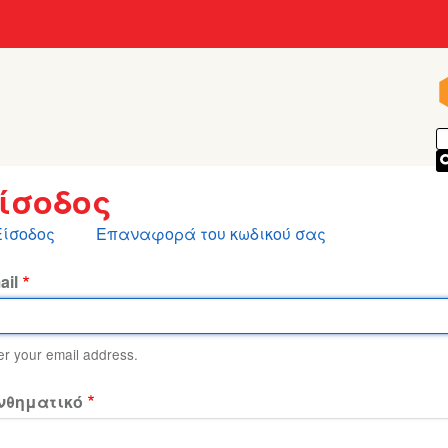
ίσοδος
ρωτεύουσες
Είσοδος
Επαναφορά του κωδικού σας
αρτέλες
ail
er your email address.
νθηματικό