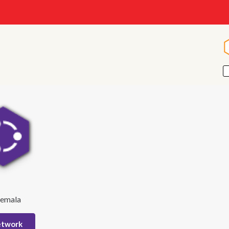
temala
etwork