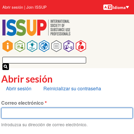
Idiomas
Pasar
User
Abrir sesión
Join ISSUP
Idioma
al
account
contenido
menu
principal
Main
navigation
Abrir sesión
Solapas
Abrir sesión
Reinicializar su contraseña
principales
Correo electrónico
Introduzca su dirección de correo electrónico.