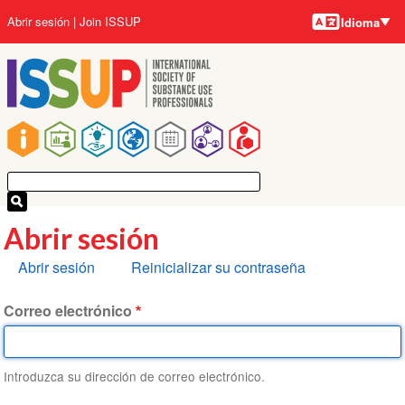
Idiomas
Pasar
User
Abrir sesión
Join ISSUP
Idioma
al
account
contenido
menu
principal
Main
navigation
Abrir sesión
Solapas
Abrir sesión
Reinicializar su contraseña
principales
Correo electrónico
Introduzca su dirección de correo electrónico.