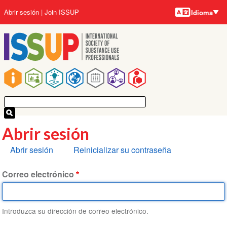
Idiomas
Pasar
User
Abrir sesión
Join ISSUP
Idioma
al
account
contenido
menu
principal
Main
navigation
Abrir sesión
Solapas
Abrir sesión
Reinicializar su contraseña
principales
Correo electrónico
Introduzca su dirección de correo electrónico.