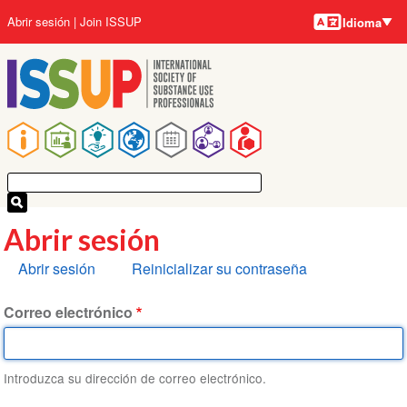
Idiomas
Pasar
User
Abrir sesión
Join ISSUP
Idioma
al
account
contenido
menu
principal
Main
navigation
Abrir sesión
Solapas
Abrir sesión
Reinicializar su contraseña
principales
Correo electrónico
Introduzca su dirección de correo electrónico.