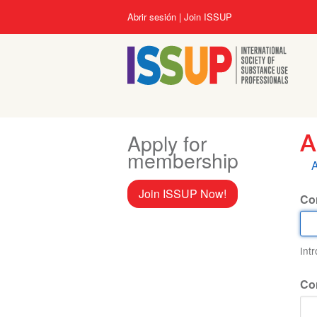
Pasar
User
Abrir sesión
Join ISSUP
al
account
contenido
menu
principal
Apply for
A
membership
S
A
p
Join ISSUP Now!
Cor
Int
Co