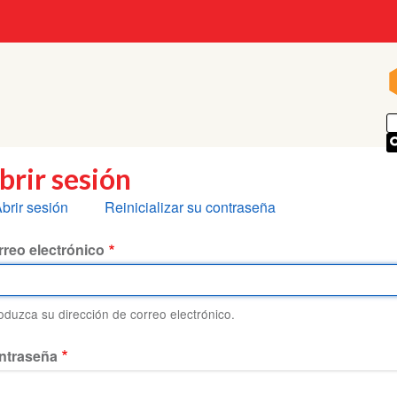
brir sesión
olapas
brir sesión
Reinicializar su contraseña
rincipales
reo electrónico
roduzca su dirección de correo electrónico.
ntraseña