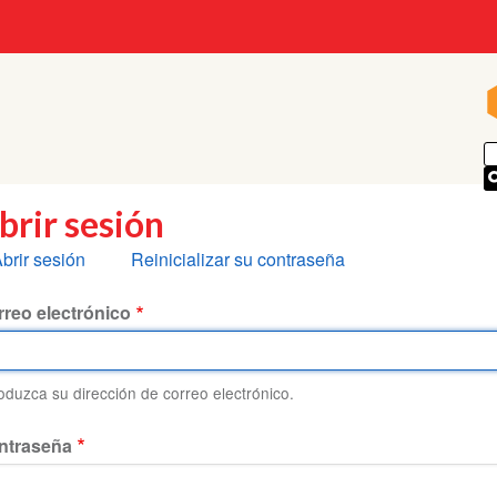
brir sesión
olapas
brir sesión
Reinicializar su contraseña
rincipales
reo electrónico
roduzca su dirección de correo electrónico.
ntraseña