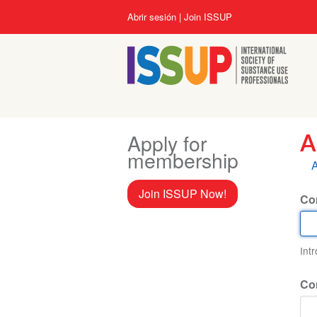
Pasar
User
Abrir sesión
Join ISSUP
al
account
contenido
menu
principal
Apply for
A
membership
S
A
p
Join ISSUP Now!
Cor
Int
Co