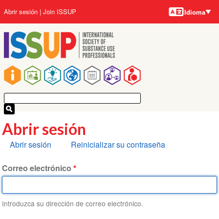
Idiomas
Pasar
User
Abrir sesión
Join ISSUP
Idioma
al
account
contenido
menu
principal
Main
navigation
Abrir sesión
Solapas
Abrir sesión
Reinicializar su contraseña
principales
Correo electrónico
Introduzca su dirección de correo electrónico.