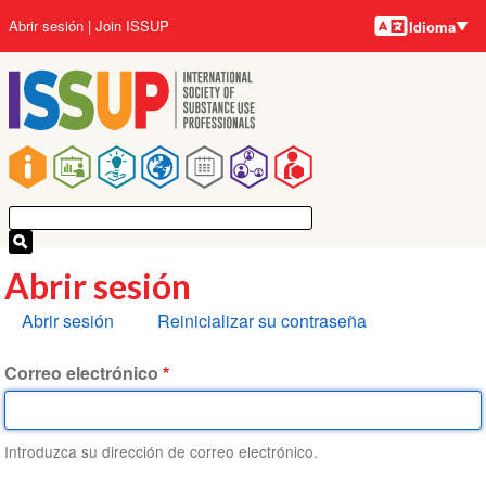
Idiomas
Pasar
User
Abrir sesión
Join ISSUP
Idioma
al
account
contenido
menu
principal
Main
navigation
Abrir sesión
Solapas
Abrir sesión
Reinicializar su contraseña
principales
Correo electrónico
Introduzca su dirección de correo electrónico.