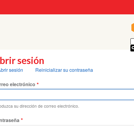
brir sesión
olapas
brir sesión
Reinicializar su contraseña
rincipales
reo electrónico
roduzca su dirección de correo electrónico.
ntraseña