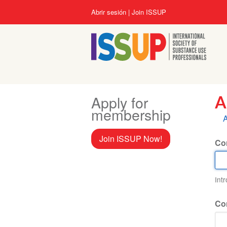
Pasar
User
Abrir sesión
Join ISSUP
al
account
contenido
menu
principal
Apply for
A
membership
S
A
p
Join ISSUP Now!
Cor
Int
Co