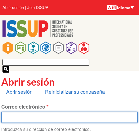
Idiomas
Pasar
User
Abrir sesión
Join ISSUP
Idioma
al
account
contenido
menu
principal
Main
navigation
Abrir sesión
Solapas
Abrir sesión
Reinicializar su contraseña
principales
Correo electrónico
Introduzca su dirección de correo electrónico.