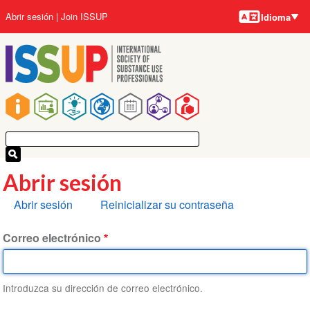
Idiomas
Pasar
User
Abrir sesión
Join ISSUP
Idioma
al
account
contenido
menu
principal
Main
navigation
Abrir sesión
Solapas
Abrir sesión
Reinicializar su contraseña
principales
Correo electrónico
Introduzca su dirección de correo electrónico.