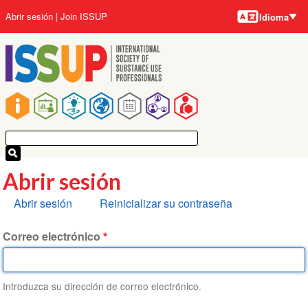
Idiomas
Pasar
User
Abrir sesión
Join ISSUP
Idioma
al
account
contenido
menu
principal
Main
navigation
Abrir sesión
Solapas
Abrir sesión
Reinicializar su contraseña
principales
Correo electrónico
Introduzca su dirección de correo electrónico.