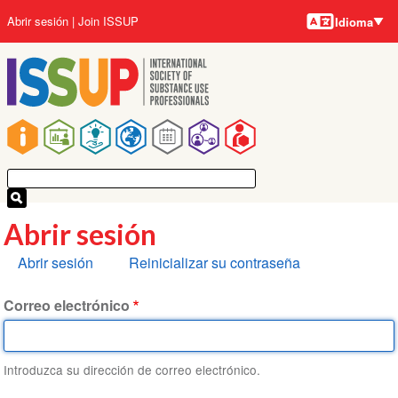
Idiomas
Pasar
User
Abrir sesión
Join ISSUP
Idioma
al
account
contenido
menu
principal
Main
navigation
Abrir sesión
Solapas
Abrir sesión
Reinicializar su contraseña
principales
Correo electrónico
Introduzca su dirección de correo electrónico.