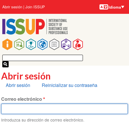
Idiomas
Pasar
User
Abrir sesión
Join ISSUP
Idioma
al
account
contenido
menu
principal
Main
navigation
Abrir sesión
Solapas
Abrir sesión
Reinicializar su contraseña
principales
Correo electrónico
Introduzca su dirección de correo electrónico.