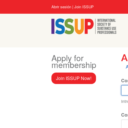
Pasar
User
Abrir sesión
Join ISSUP
al
account
contenido
menu
principal
Apply for
A
membership
S
A
p
Join ISSUP Now!
Cor
Int
Co