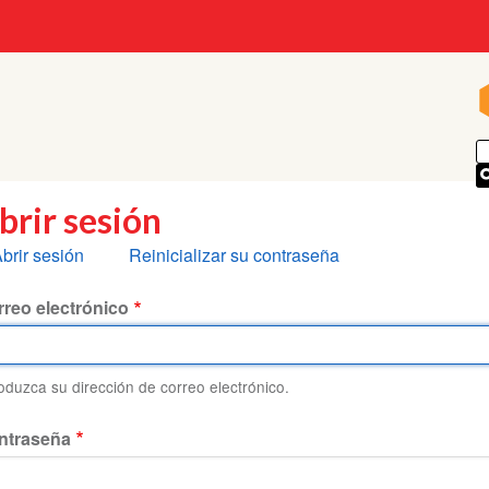
brir sesión
olapas
brir sesión
Reinicializar su contraseña
rincipales
reo electrónico
roduzca su dirección de correo electrónico.
ntraseña