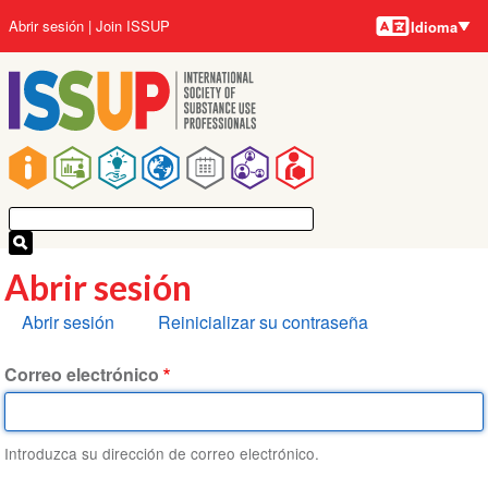
Idiomas
Pasar
User
Abrir sesión
Join ISSUP
Idioma
al
account
contenido
menu
principal
Main
navigation
Abrir sesión
Solapas
Abrir sesión
Reinicializar su contraseña
principales
Correo electrónico
Introduzca su dirección de correo electrónico.