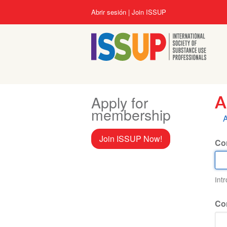
Pasar
User
Abrir sesión
Join ISSUP
al
account
contenido
menu
principal
Apply for
A
membership
S
A
p
Join ISSUP Now!
Cor
Int
Co