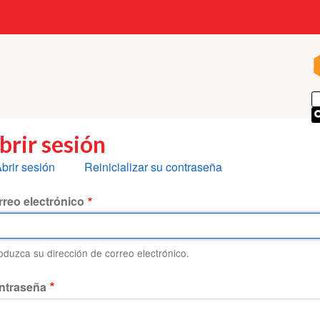
brir sesión
olapas
brir sesión
Reinicializar su contraseña
rincipales
reo electrónico
roduzca su dirección de correo electrónico.
ntraseña