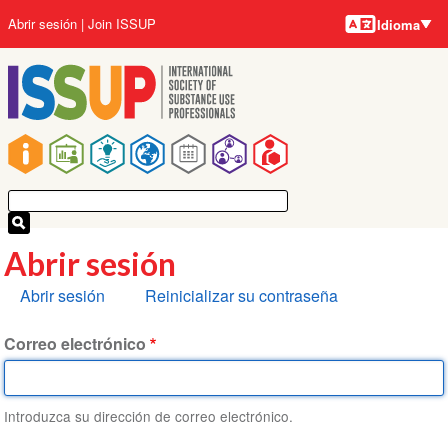
Idiomas
Pasar
User
Abrir sesión
Join ISSUP
Idioma
al
account
contenido
menu
principal
Main
navigation
Abrir sesión
Solapas
Abrir sesión
Reinicializar su contraseña
principales
Correo electrónico
Introduzca su dirección de correo electrónico.