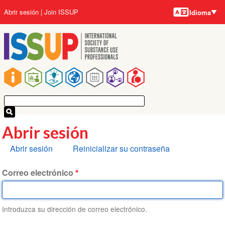
Idiomas
Pasar
User
Abrir sesión
Join ISSUP
Idioma
al
account
contenido
menu
principal
Main
navigation
Abrir sesión
Solapas
Abrir sesión
Reinicializar su contraseña
principales
Correo electrónico
Introduzca su dirección de correo electrónico.