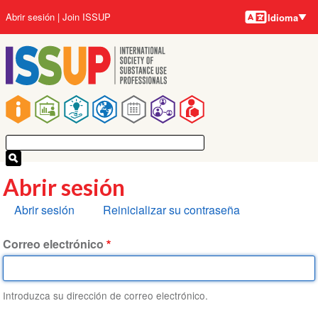
Idiomas
Pasar
User
Abrir sesión
Join ISSUP
Idioma
al
account
contenido
menu
principal
Main
navigation
Abrir sesión
Solapas
Abrir sesión
Reinicializar su contraseña
principales
Correo electrónico
Introduzca su dirección de correo electrónico.