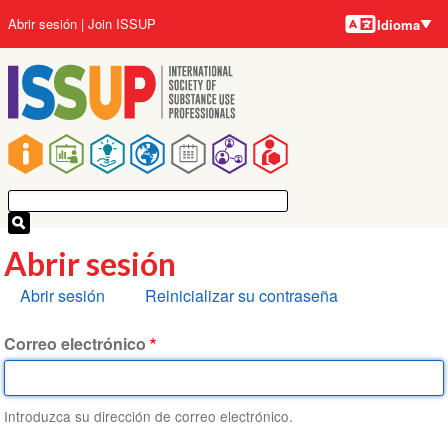
Idiomas
Pasar
User
Abrir sesión
Join ISSUP
Idioma
al
account
contenido
menu
principal
Main
navigation
Abrir sesión
Solapas
Abrir sesión
Reinicializar su contraseña
principales
Correo electrónico
Introduzca su dirección de correo electrónico.