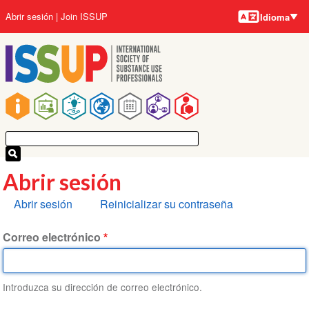
Idiomas
Pasar
User
Abrir sesión
Join ISSUP
Idioma
al
account
contenido
menu
principal
Main
navigation
Abrir sesión
Solapas
Abrir sesión
Reinicializar su contraseña
principales
Correo electrónico
Introduzca su dirección de correo electrónico.