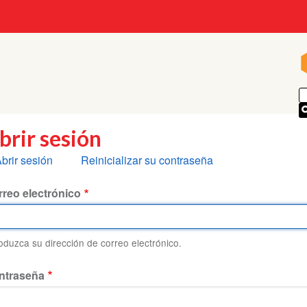
brir sesión
olapas
brir sesión
Reinicializar su contraseña
rincipales
reo electrónico
roduzca su dirección de correo electrónico.
ntraseña