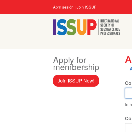
Pasar
User
Abrir sesión
Join ISSUP
al
account
contenido
menu
principal
Apply for
A
membership
S
A
p
Join ISSUP Now!
Cor
Int
Co