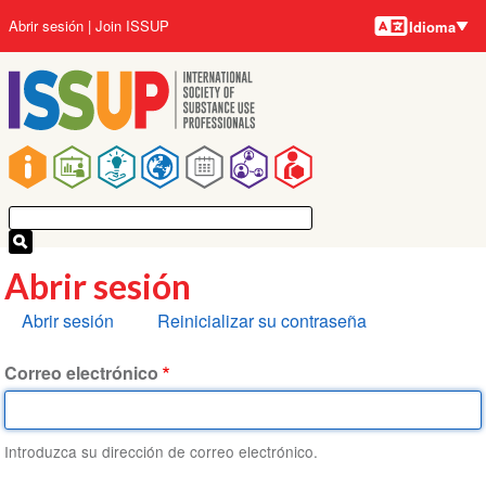
Idiomas
Pasar
User
Abrir sesión
Join ISSUP
Idioma
al
account
contenido
menu
principal
Main
navigation
Abrir sesión
Solapas
Abrir sesión
Reinicializar su contraseña
principales
Correo electrónico
Introduzca su dirección de correo electrónico.