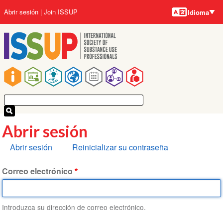
Idiomas
Pasar
User
Abrir sesión
Join ISSUP
Idioma
al
account
contenido
menu
principal
Main
navigation
Abrir sesión
Solapas
Abrir sesión
Reinicializar su contraseña
principales
Correo electrónico
Introduzca su dirección de correo electrónico.